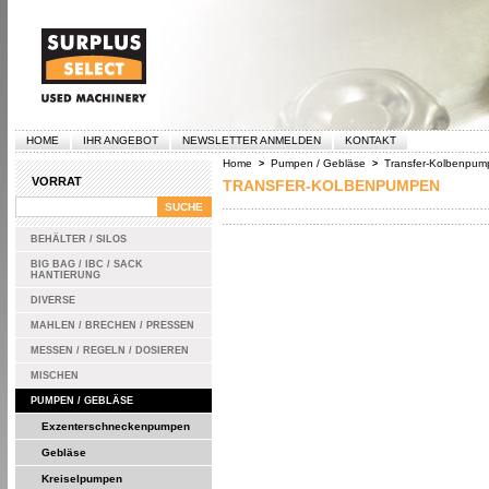
HOME
IHR ANGEBOT
NEWSLETTER ANMELDEN
KONTAKT
Home
Pumpen / Gebläse
Transfer-Kolbenpum
>
>
VORRAT
TRANSFER-KOLBENPUMPEN
BEHÄLTER / SILOS
BIG BAG / IBC / SACK
HANTIERUNG
DIVERSE
MAHLEN / BRECHEN / PRESSEN
MESSEN / REGELN / DOSIEREN
MISCHEN
PUMPEN / GEBLÄSE
Exzenterschneckenpumpen
Gebläse
Kreiselpumpen