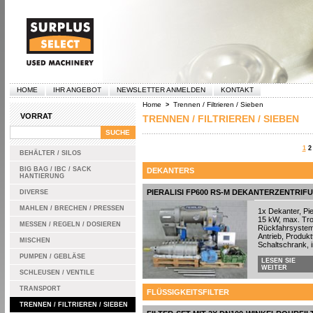
HOME
IHR ANGEBOT
NEWSLETTER ANMELDEN
KONTAKT
Home
Trennen / Filtrieren / Sieben
>
VORRAT
TRENNEN / FILTRIEREN / SIEBEN
1
2
BEHÄLTER / SILOS
BIG BAG / IBC / SACK
DEKANTERS
HANTIERUNG
PIERALISI FP600 RS-M DEKANTERZENTRIF
DIVERSE
MAHLEN / BRECHEN / PRESSEN
1x Dekanter, Pie
15 kW, max. Tro
MESSEN / REGELN / DOSIEREN
Rückfahrsystem 
Antrieb, Produk
MISCHEN
Schaltschrank, 
PUMPEN / GEBLÄSE
LESEN SIE
WEITER
SCHLEUSEN / VENTILE
TRANSPORT
FLÜSSIGKEITSFILTER
TRENNEN / FILTRIEREN / SIEBEN