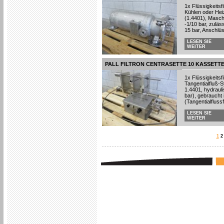
1x Flüssigkeitsf
Kühlen oder Heiz
(1.4401), Masch
-1/10 bar, zuläs
15 bar, Anschlü
LESEN SIE
WEITER
PALL FILTRON CENTRASETTE 10 KASSETT
1x Flüssigkeitsfi
Tangentialfluß-
1.4401, hydraul
bar), gebraucht
(Tangentialflussfi
LESEN SIE
WEITER
1
2