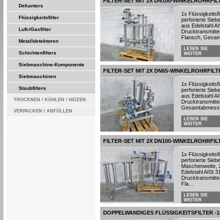
FILTER-SET MIT 2X DN100-WINKELROHRFIL
Dekanters
1x Flüssigkeitsfi
Flüssigkeitsfilter
perforierte Sie
aus Edelstahl 
Luft-/Gasfilter
Drucktransmitte
Flansch, Gesam
Metalldetektoren
LESEN SIE
Schichtenfilters
WEITER
Siebmaschine-Komponente
FILTER-SET MIT 2X DN65-WINKELROHRFILT
Siebmaschinen
1x Flüssigkeitsfi
Staubfilters
perforierte Sie
aus Edelstahl 
TROCKNEN / KÜHLEN / HEIZEN
Drucktransmitte
Gesamtabmessung
VERPACKEN / ABFÜLLEN
LESEN SIE
WEITER
FILTER-SET MIT 2X DN100-WINKELROHRFIL
1x Flüssigkeitsfi
perforierte Sie
Maschenweite, 
Edelstahl AISI
Drucktransmitte
Fla...
LESEN SIE
WEITER
DOPPELWANDIGES FLÜSSIGKEITSFILTER -1