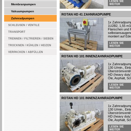
LESEN SIE
Membranpumpen
WEITER
Vakuumpumpen
ROTAN HD 41 ZAHNRADPUMPE
Zahnradpumpen
1x Zahnradpump
SCHLEUSEN / VENTILE
1U2B2, 1,55 m3/
Flanschen und R
TRANSPORT
selbstansaugend
montiert auf Ed
TRENNEN / FILTRIEREN / SIEBEN
LESEN SIE
TROCKNEN / KÜHLEN / HEIZEN
WEITER
VERPACKEN / ABFÜLLEN
ROTAN HD 101 INNENZAHNRADPUMPE
1x Zahnradpump
130 U/min., Ein
Überströmventil
HD (heavy duty)
Öle, Asphalt, Sc
LESEN SIE
WEITER
ROTAN HD 101 INNENZAHNRADPUMPE
1x Zahnradpump
130 U/min., Ein
Überströmventil
HD (heavy duty)
Öle, Asphalt, Sc
LESEN SIE
WEITER