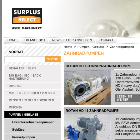
HOME
IHR ANGEBOT
NEWSLETTER ANMELDEN
KONTAKT
Home
Pumpen / Gebläse
Zahnradpumpen
>
>
VORRAT
ZAHNRADPUMPEN
ROTAN HD 101 INNENZAHNRADPUMPE
BEHÄLTER / SILOS
1x Zahnradpump
BIG BAG / IBC / SACK
130 U/min., Ein
HANTIERUNG
Überströmventil
HD (heavy duty)
DIVERSE
Öle, Asphalt, Sc
MAHLEN / BRECHEN / PRESSEN
LESEN SIE
WEITER
MESSEN / REGELN / DOSIEREN
MISCHEN
ROTAN HD 41 ZAHNRADPUMPE
PUMPEN / GEBLÄSE
1x Zahnradpump
Exzenterschneckenpumpen
kW SEW-Antrieb 
Anschluss DN 50
Gebläse
selbstansaugend
auf Fußplatte m
Kreiselpumpen