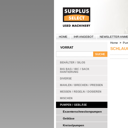
HOME
IHR ANGEBOT
NEWSLETTER ANM
Home
Pum
>
VORRAT
SCHLAU
BEHÄLTER / SILOS
BIG BAG / IBC / SACK
HANTIERUNG
DIVERSE
MAHLEN / BRECHEN / PRESSEN
MESSEN / REGELN / DOSIEREN
MISCHEN
PUMPEN / GEBLÄSE
Exzenterschneckenpumpen
Gebläse
Kreiselpumpen