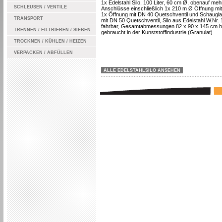
1x Edelstahl Silo, 100 Liter, 60 cm Ø, obenauf meh
SCHLEUSEN / VENTILE
Anschlüsse einschließlich 1x 210 m Ø Öffnung mit
1x Öffnung mit DN 40 Quetschventil und Schaugla
TRANSPORT
mit DN 50 Quetschventil, Silo aus Edelstahl W.Nr. 
fahrbar, Gesamtabmessungen 82 x 90 x 145 cm h
TRENNEN / FILTRIEREN / SIEBEN
gebraucht in der Kunststoffindustrie (Granulat)
TROCKNEN / KÜHLEN / HEIZEN
VERPACKEN / ABFÜLLEN
ALLE EDELSTAHLSILO ANSEHEN