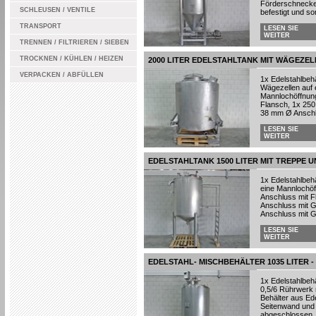
Förderschnecke i
SCHLEUSEN / VENTILE
befestigt und so
TRANSPORT
LESEN SIE
WEITER
TRENNEN / FILTRIEREN / SIEBEN
TROCKNEN / KÜHLEN / HEIZEN
2000 LITER EDELSTAHLTANK MIT WÄGEZEL
VERPACKEN / ABFÜLLEN
1x Edelstahlbehäl
Wägezellen auf 
Mannlochöffnung
Flansch, 1x 25
38 mm Ø Anschlu
LESEN SIE
WEITER
EDELSTAHLTANK 1500 LITER MIT TREPPE 
1x Edelstahlbehä
eine Mannlochö
Anschluss mit F
Anschluss mit 
Anschluss mit Ge
LESEN SIE
WEITER
EDELSTAHL- MISCHBEHÄLTER 1035 LITER -
1x Edelstahlbehä
0,5/6 Rührwerk 
Behälter aus Ed
Seitenwand und 
abgeschlossen, B