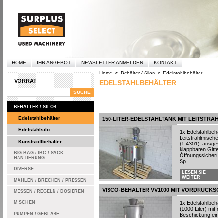
HOME
IHR ANGEBOT
NEWSLETTER ANMELDEN
KONTAKT
Home
Behälter / Silos
Edelstahlbehälter
>
>
VORRAT
EDELSTAHLBEHÄLTER
BEHÄLTER / SILOS
Edelstahlbehälter
150-LITER-EDELSTAHLTANK MIT LEITSTRA
Edelstahlsilo
1x Edelstahlbehä
Leitstrahlmische
Kunststoffbehälter
(1.4301), ausge
klappbaren Gitte
BIG BAG / IBC / SACK
Öffnungssicheru
HANTIERUNG
Sp...
DIVERSE
LESEN SIE
WEITER
MAHLEN / BRECHEN / PRESSEN
VISCO-BEHÄLTER VV1000 MIT VORDRUCK
MESSEN / REGELN / DOSIEREN
MISCHEN
1x Edelstahlbehä
(1000 Liter) mi
PUMPEN / GEBLÄSE
Beschickung ein