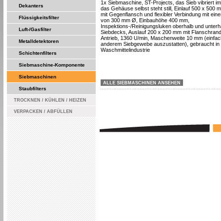
1x Siebmaschine, ST-Projects, das Sieb vibriert 
Dekanters
das Gehäuse selbst steht still, Einlauf 500 x 500 m
mit Gegenflansch und flexibler Verbindung mit ein
Flüssigkeitsfilter
von 300 mm Ø, Einbauhöhe 400 mm,
Inspektions-/Reinigungsluken oberhalb und unterh
Luft-/Gasfilter
Siebdecks, Auslauf 200 x 200 mm mit Flanschrand
Antrieb, 1360 U/min, Maschenweite 10 mm (einfac
Metalldetektoren
anderem Siebgewebe auszustatten), gebraucht in 
Waschmittelindustrie
Schichtenfilters
Siebmaschine-Komponente
Siebmaschinen
ALLE SIEBMASCHINEN ANSEHEN
Staubfilters
TROCKNEN / KÜHLEN / HEIZEN
VERPACKEN / ABFÜLLEN