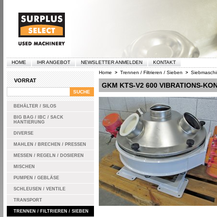
HOME
IHR ANGEBOT
NEWSLETTER ANMELDEN
KONTAKT
Home
Trennen / Filtrieren / Sieben
Siebmasch
>
>
VORRAT
GKM KTS-V2 600 VIBRATIONS-KO
BEHÄLTER / SILOS
BIG BAG / IBC / SACK
HANTIERUNG
DIVERSE
MAHLEN / BRECHEN / PRESSEN
MESSEN / REGELN / DOSIEREN
MISCHEN
PUMPEN / GEBLÄSE
SCHLEUSEN / VENTILE
TRANSPORT
TRENNEN / FILTRIEREN / SIEBEN