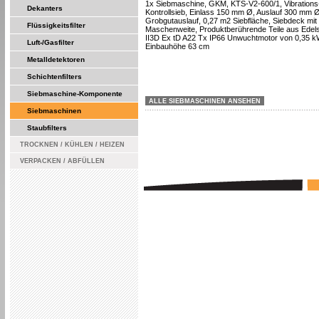
1x Siebmaschine, GKM, KTS-V2-600/1, Vibrations
Dekanters
Kontrollsieb, Einlass 150 mm Ø, Auslauf 300 mm Ø
Grobgutauslauf, 0,27 m2 Siebfläche, Siebdeck mi
Flüssigkeitsfilter
Maschenweite, Produktberührende Teile aus Edels
II3D Ex tD A22 Tx IP66 Unwuchtmotor von 0,35 k
Luft-/Gasfilter
Einbauhöhe 63 cm
Metalldetektoren
Schichtenfilters
Siebmaschine-Komponente
ALLE SIEBMASCHINEN ANSEHEN
Siebmaschinen
Staubfilters
TROCKNEN / KÜHLEN / HEIZEN
VERPACKEN / ABFÜLLEN