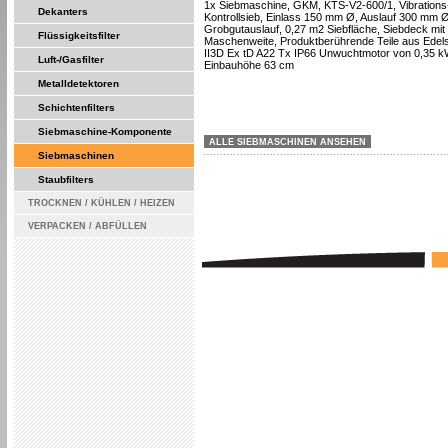
1x Siebmaschine, GKM, KTS-V2-600/1, Vibrations
Dekanters
Kontrollsieb, Einlass 150 mm Ø, Auslauf 300 mm Ø
Grobgutauslauf, 0,27 m2 Siebfläche, Siebdeck mi
Flüssigkeitsfilter
Maschenweite, Produktberührende Teile aus Edels
II3D Ex tD A22 Tx IP66 Unwuchtmotor von 0,35 k
Luft-/Gasfilter
Einbauhöhe 63 cm
Metalldetektoren
Schichtenfilters
Siebmaschine-Komponente
ALLE SIEBMASCHINEN ANSEHEN
Siebmaschinen
Staubfilters
TROCKNEN / KÜHLEN / HEIZEN
VERPACKEN / ABFÜLLEN