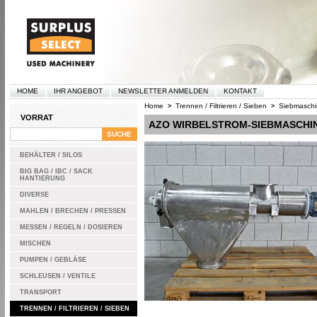
HOME
IHR ANGEBOT
NEWSLETTER ANMELDEN
KONTAKT
Home
Trennen / Filtrieren / Sieben
Siebmasch
>
>
VORRAT
AZO WIRBELSTROM-SIEBMASCHI
BEHÄLTER / SILOS
BIG BAG / IBC / SACK
HANTIERUNG
DIVERSE
MAHLEN / BRECHEN / PRESSEN
MESSEN / REGELN / DOSIEREN
MISCHEN
PUMPEN / GEBLÄSE
SCHLEUSEN / VENTILE
TRANSPORT
TRENNEN / FILTRIEREN / SIEBEN