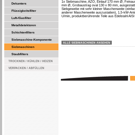
1x Siebmaschine, AZO, Einlauf 170 mm Ø, Feinau
Dekanters
mm Ø, Grobaustrag oval 130 x 80 mm, ausgestatte
Siebgewebe mit sehr kleiner Maschenweite (einfac
Flüssigkeitsfilter
anderer Maschenweite auszustatten), 1,5-kW-Antr
U/min, produktberührende Teile aus Edelstahl AISI
Luft-/Gasfilter
Metalldetektoren
Schichtenfilters
Siebmaschine-Komponente
ALLE SIEBMASCHINEN ANSEHEN
Siebmaschinen
Staubfilters
TROCKNEN / KÜHLEN / HEIZEN
VERPACKEN / ABFÜLLEN