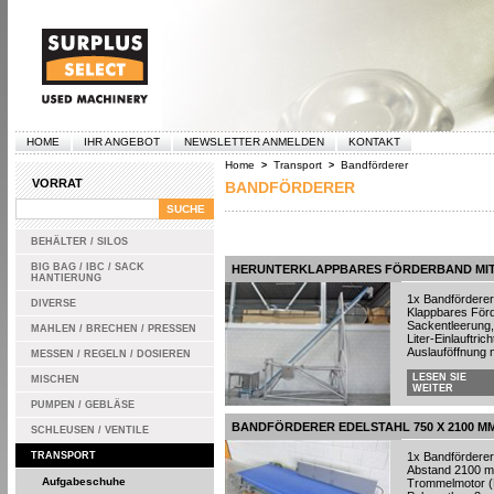
HOME
IHR ANGEBOT
NEWSLETTER ANMELDEN
KONTAKT
Home
Transport
Bandförderer
>
>
VORRAT
BANDFÖRDERER
BEHÄLTER / SILOS
BIG BAG / IBC / SACK
HERUNTERKLAPPBARES FÖRDERBAND MIT
HANTIERUNG
1x Bandfördere
DIVERSE
Klappbares Förde
Sackentleerung, 
MAHLEN / BRECHEN / PRESSEN
Liter-Einlauftri
Auslauföffnung 
MESSEN / REGELN / DOSIEREN
LESEN SIE
MISCHEN
WEITER
PUMPEN / GEBLÄSE
BANDFÖRDERER EDELSTAHL 750 X 2100 M
SCHLEUSEN / VENTILE
TRANSPORT
1x Bandförderer
Abstand 2100 mm,
Aufgabeschuhe
Trommelmotor (E