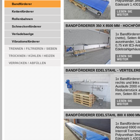
Polyurethan 3m
Bandförderer
Edelstahl 1.4301
Kettenförderer
LESEN SIE
WEITER
Rollenbahnen
BANDFÖRDERER 350 X 8500 MM - HOCHFÖ
Schneckenförderer
Verladebaelge
1x Bandförderer
(netto), Seiten
Vibrationsförderer
auseinander, Lä
0,75 kW IE3-Antr
TRENNEN / FILTRIEREN / SIEBEN
Edelstahlgehäuse
TROCKNEN / KÜHLEN / HEIZEN
LESEN SIE
WEITER
VERPACKEN / ABFÜLLEN
BANDFÖRDERER EDELSTAHL - VERTEILERBA
1x Bandförderer
rechts und links
Ausläufe 2000 m
Reduzierstück a
mm, Seiten 80 m
LESEN SIE
WEITER
BANDFÖRDERER EDELSTAHL 800 X 6900 M
1x Bandförderer
Abstand 6900 mm
Interroll Tromme
Polyurethan 3m
Edelstahl 1.4301