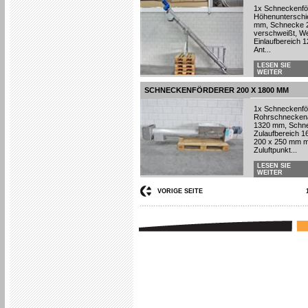
1x Schneckenför
Höhenunterschie
mm, Schnecke 21
verschweißt, We
Einlaufbereich 
Ant...
LESEN SIE
WEITER
SCHNECKENFÖRDERER 200 X 1800 MM
1x Schneckenför
Rohrschneckenau
1320 mm, Schne
Zulaufbereich 1
200 x 250 mm mi
Zuluftpunkt...
LESEN SIE
WEITER
VORIGE SEITE