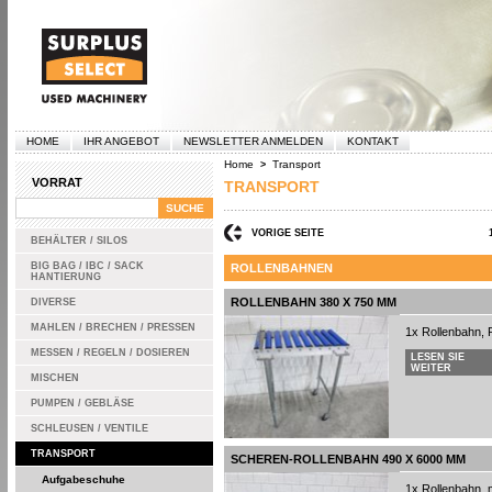
HOME
IHR ANGEBOT
NEWSLETTER ANMELDEN
KONTAKT
Home
Transport
>
VORRAT
TRANSPORT
VORIGE SEITE
BEHÄLTER / SILOS
BIG BAG / IBC / SACK
ROLLENBAHNEN
HANTIERUNG
ROLLENBAHN 380 X 750 MM
DIVERSE
MAHLEN / BRECHEN / PRESSEN
1x Rollenbahn, 
MESSEN / REGELN / DOSIEREN
LESEN SIE
WEITER
MISCHEN
PUMPEN / GEBLÄSE
SCHLEUSEN / VENTILE
TRANSPORT
SCHEREN-ROLLENBAHN 490 X 6000 MM
Aufgabeschuhe
1x Rollenbahn, 