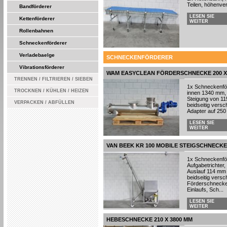
Teilen, höhenver
Bandförderer
LESEN SIE
Kettenförderer
WEITER
Rollenbahnen
Schneckenförderer
Verladebaelge
SCHNECKENFÖRDERER
Vibrationsförderer
WAM EASYCLEAN FÖRDERSCHNECKE 200 X 
TRENNEN / FILTRIEREN / SIEBEN
1x Schneckenfö
TROCKNEN / KÜHLEN / HEIZEN
innen 1340 mm,
Steigung von 11
VERPACKEN / ABFÜLLEN
beidseitig vers
Adapter auf 250 
LESEN SIE
WEITER
VAN BEEK KR 100 MOBILE STEIGSCHNECKE
1x Schneckenför
Aufgabetrichter
Auslauf 114 mm 
beidseitig vers
Förderschnecke 
Einlaufs, Sch...
LESEN SIE
WEITER
HEBESCHNECKE 210 X 3800 MM