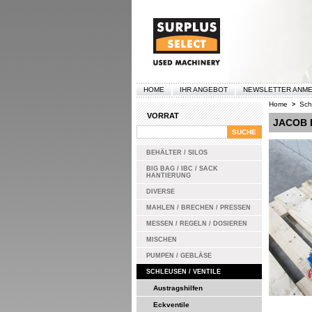
HOME
IHR ANGEBOT
NEWSLETTER ANM
Home
Sch
>
VORRAT
JACOB 
BEHÄLTER / SILOS
BIG BAG / IBC / SACK
HANTIERUNG
DIVERSE
MAHLEN / BRECHEN / PRESSEN
MESSEN / REGELN / DOSIEREN
MISCHEN
PUMPEN / GEBLÄSE
SCHLEUSEN / VENTILE
Austragshilfen
Eckventile