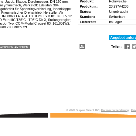
Produkt:
Rohrweiche
he, Jacob, Klappe; Durchmesser: DN 150 mm,
asymmetrisch, Werkstoff: Edelstahl 304,
Produktnr.:
23.297A4236
gebördelt für Spannringverbindung, Innenklappe:
Status:
Ungebraucht
, Pneumatischer Drehantrieb; Hersteller: Air
 DR00060U AJA, ATEX; II 2G Ex h IIC T6...T5 Gb
Standort:
Swifterbant
2D Ex h IIIC T85°C...T95°C Db X, Stellungsregler;
Lieferzeit:
Im Lager
 Jacob, Typ: COM-Modul Crouzet 83. 161.801W2,
 und Zu, unbenutzt
Teilen:
WEICHEN ANSEHEN
© 2020 Surplus Select BV |
Datenschutzerklärung
|
Dis