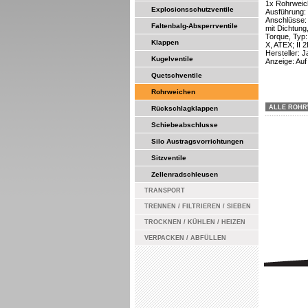
1x Rohrweic
Explosionsschutzventile
Ausführung: 
Anschlüsse: 
Faltenbalg-Absperrventile
mit Dichtung
Torque, Typ:
Klappen
X, ATEX; II 
Hersteller:
Kugelventile
Anzeige: Auf
Quetschventile
Rohrweichen
ALLE ROHR
Rückschlagklappen
Schiebeabschlusse
Silo Austragsvorrichtungen
Sitzventile
Zellenradschleusen
TRANSPORT
TRENNEN / FILTRIEREN / SIEBEN
TROCKNEN / KÜHLEN / HEIZEN
VERPACKEN / ABFÜLLEN