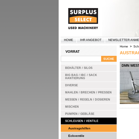
HOME
IHR ANGEBOT
NEWSLETTER ANM
Home
Sch
>
VORRAT
AUSTRA
DMN WEST
BEHÄLTER / SILOS
BIG BAG / IBC / SACK
HANTIERUNG
DIVERSE
MAHLEN / BRECHEN / PRESSEN
MESSEN / REGELN / DOSIEREN
MISCHEN
PUMPEN / GEBLÄSE
SCHLEUSEN / VENTILE
Austragshilfen
Eckventile