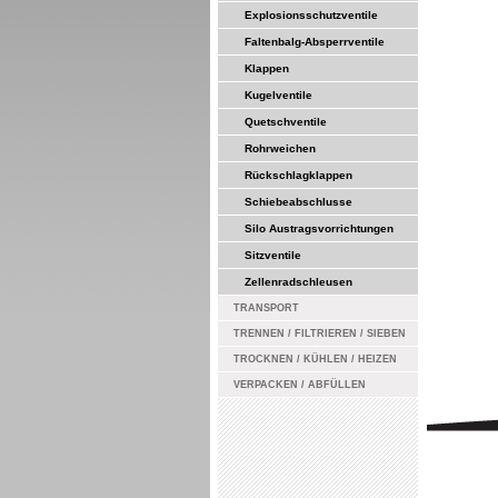
Explosionsschutzventile
Faltenbalg-Absperrventile
Klappen
Kugelventile
Quetschventile
Rohrweichen
Rückschlagklappen
Schiebeabschlusse
Silo Austragsvorrichtungen
Sitzventile
Zellenradschleusen
TRANSPORT
TRENNEN / FILTRIEREN / SIEBEN
TROCKNEN / KÜHLEN / HEIZEN
VERPACKEN / ABFÜLLEN