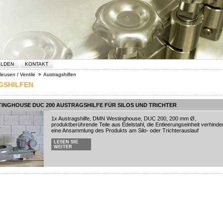
ELDEN
KONTAKT
leusen / Ventile
Austragshilfen
>
GSHILFEN
INGHOUSE DUC 200 AUSTRAGSHILFE FÜR SILOS UND TRICHTER
1x Austragshilfe, DMN Westinghouse, DUC 200, 200 mm Ø,
produktberührende Teile aus Edelstahl, die Entleerungseinheit verhinder
eine Ansammlung des Produkts am Silo- oder Trichterauslauf
LESEN SIE
WEITER