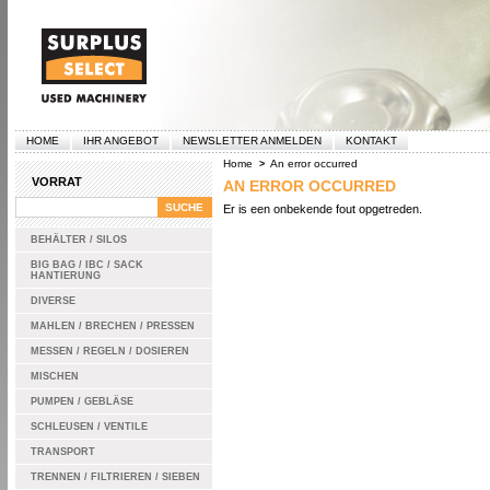
HOME
IHR ANGEBOT
NEWSLETTER ANMELDEN
KONTAKT
Home
An error occurred
>
VORRAT
AN ERROR OCCURRED
Er is een onbekende fout opgetreden.
BEHÄLTER / SILOS
BIG BAG / IBC / SACK
HANTIERUNG
DIVERSE
MAHLEN / BRECHEN / PRESSEN
MESSEN / REGELN / DOSIEREN
MISCHEN
PUMPEN / GEBLÄSE
SCHLEUSEN / VENTILE
TRANSPORT
TRENNEN / FILTRIEREN / SIEBEN