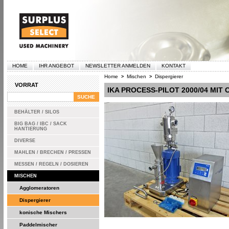
HOME
IHR ANGEBOT
NEWSLETTER ANMELDEN
KONTAKT
Home
Mischen
Dispergierer
>
>
VORRAT
IKA PROCESS-PILOT 2000/04 MIT
BEHÄLTER / SILOS
BIG BAG / IBC / SACK
HANTIERUNG
DIVERSE
MAHLEN / BRECHEN / PRESSEN
MESSEN / REGELN / DOSIEREN
MISCHEN
Agglomeratoren
Dispergierer
konische Mischers
Paddelmischer