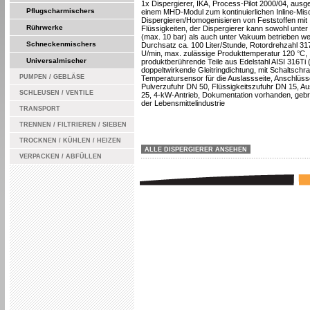
1x Dispergierer, IKA, Process-Pilot 2000/04, ausge
Pflugscharmischers
einem MHD-Modul zum kontinuierlichen Inline-Mis
Dispergieren/Homogenisieren von Feststoffen mit
Rührwerke
Flüssigkeiten, der Dispergierer kann sowohl unter
(max. 10 bar) als auch unter Vakuum betrieben w
Schneckenmischers
Durchsatz ca. 100 Liter/Stunde, Rotordrehzahl 31
U/min, max. zulässige Produkttemperatur 120 °C,
Universalmischer
produktberührende Teile aus Edelstahl AISI 316Ti 
doppeltwirkende Gleitringdichtung, mit Schaltschr
PUMPEN / GEBLÄSE
Temperatursensor für die Auslassseite, Anschlüss
Pulverzufuhr DN 50, Flüssigkeitszufuhr DN 15, A
SCHLEUSEN / VENTILE
25, 4-kW-Antrieb, Dokumentation vorhanden, gebr
der Lebensmittelindustrie
TRANSPORT
TRENNEN / FILTRIEREN / SIEBEN
TROCKNEN / KÜHLEN / HEIZEN
ALLE DISPERGIERER ANSEHEN
VERPACKEN / ABFÜLLEN