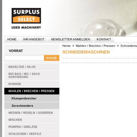
HOME
IHR ANGEBOT
NEWSLETTER ANMELDEN
KONTAKT
Home
Mahlen / Brechen / Pressen
Schneidem
>
>
VORRAT
SCHNEIDEMASCHINEN
BEHÄLTER / SILOS
BIG BAG / IBC / SACK
HANTIERUNG
DIVERSE
MAHLEN / BRECHEN / PRESSEN
Klumpenbrecher
Zerschneiders
MESSEN / REGELN / DOSIEREN
MISCHEN
PUMPEN / GEBLÄSE
SCHLEUSEN / VENTILE