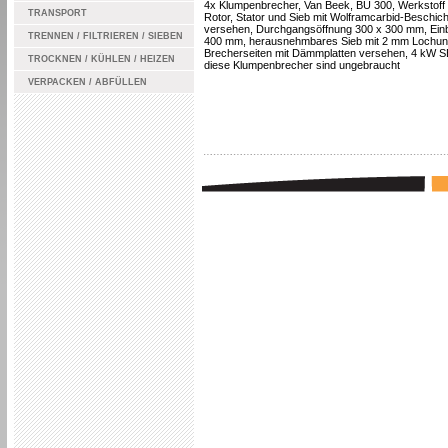
4x Klumpenbrecher, Van Beek, BU 300, Werkstoff 
TRANSPORT
Rotor, Stator und Sieb mit Wolframcarbid-Beschic
versehen, Durchgangsöffnung 300 x 300 mm, Ei
TRENNEN / FILTRIEREN / SIEBEN
400 mm, herausnehmbares Sieb mit 2 mm Lochun
Brecherseiten mit Dämmplatten versehen, 4 kW S
TROCKNEN / KÜHLEN / HEIZEN
diese Klumpenbrecher sind ungebraucht
VERPACKEN / ABFÜLLEN