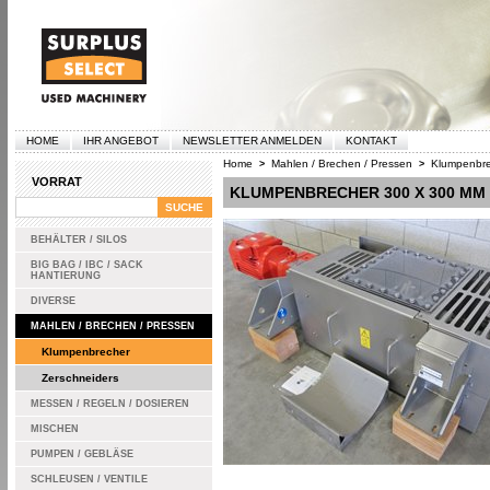
HOME
IHR ANGEBOT
NEWSLETTER ANMELDEN
KONTAKT
Home
Mahlen / Brechen / Pressen
Klumpenbre
>
>
VORRAT
KLUMPENBRECHER 300 X 300 MM
BEHÄLTER / SILOS
BIG BAG / IBC / SACK
HANTIERUNG
DIVERSE
MAHLEN / BRECHEN / PRESSEN
Klumpenbrecher
Zerschneiders
MESSEN / REGELN / DOSIEREN
MISCHEN
PUMPEN / GEBLÄSE
SCHLEUSEN / VENTILE