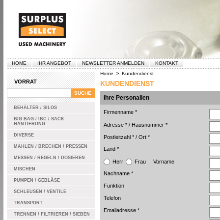
HOME
IHR ANGEBOT
NEWSLETTER ANMELDEN
KONTAKT
Home
Kundendienst
>
VORRAT
KUNDENDIENST
Ihre Personalien
BEHÄLTER / SILOS
Firmenname *
BIG BAG / IBC / SACK
HANTIERUNG
Adresse *
/
Hausnummer *
DIVERSE
Postleitzahl *
/
Ort *
MAHLEN / BRECHEN / PRESSEN
Land *
MESSEN / REGELN / DOSIEREN
Herr
Frau
Vorname
MISCHEN
Nachname *
PUMPEN / GEBLÄSE
Funktion
SCHLEUSEN / VENTILE
Telefon
TRANSPORT
Emailadresse *
TRENNEN / FILTRIEREN / SIEBEN