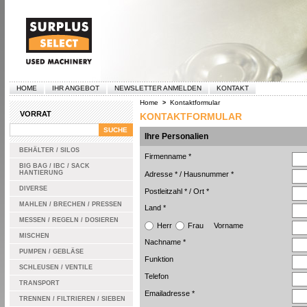
HOME
IHR ANGEBOT
NEWSLETTER ANMELDEN
KONTAKT
Home
Kontaktformular
>
VORRAT
KONTAKTFORMULAR
Ihre Personalien
BEHÄLTER / SILOS
Firmenname *
BIG BAG / IBC / SACK
HANTIERUNG
Adresse *
/
Hausnummer *
DIVERSE
Postleitzahl *
/
Ort *
MAHLEN / BRECHEN / PRESSEN
Land *
MESSEN / REGELN / DOSIEREN
Herr
Frau
Vorname
MISCHEN
Nachname *
PUMPEN / GEBLÄSE
Funktion
SCHLEUSEN / VENTILE
Telefon
TRANSPORT
Emailadresse *
TRENNEN / FILTRIEREN / SIEBEN