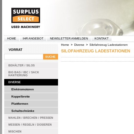
HOME
IHR ANGEBOT
NEWSLETTER ANMELDEN
KONTAKT
Home
Diverse
Silofahrzeug Ladestationen
>
>
VORRAT
SILOFAHRZEUG LADESTATIONEN
BEHÄLTER / SILOS
BIG BAG / IBC / SACK
HANTIERUNG
DIVERSE
Elektromotoren
Koppelbrette
Plattformen
Schaltschränke
MAHLEN / BRECHEN / PRESSEN
MESSEN / REGELN / DOSIEREN
MISCHEN