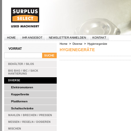
HOME
IHR ANGEBOT
NEWSLETTER ANMELDEN
KONTAKT
Home
Diverse
Hygienegeräte
>
>
VORRAT
HYGIENEGERÄTE
BEHÄLTER / SILOS
BIG BAG / IBC / SACK
HANTIERUNG
DIVERSE
Elektromotoren
Koppelbrette
Plattformen
Schaltschränke
MAHLEN / BRECHEN / PRESSEN
MESSEN / REGELN / DOSIEREN
MISCHEN