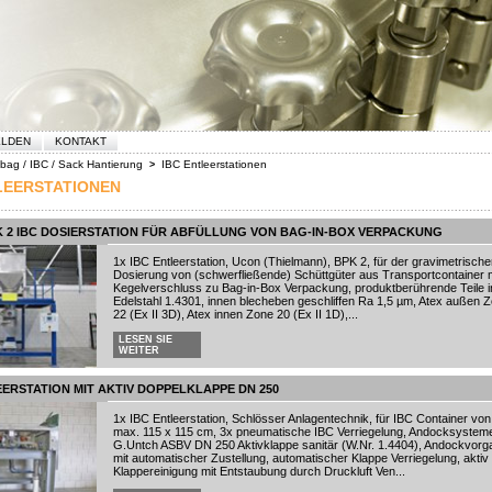
ELDEN
KONTAKT
 bag / IBC / Sack Hantierung
IBC Entleerstationen
>
LEERSTATIONEN
 2 IBC DOSIERSTATION FÜR ABFÜLLUNG VON BAG-IN-BOX VERPACKUNG
1x IBC Entleerstation, Ucon (Thielmann), BPK 2, für der gravimetrische
Dosierung von (schwerfließende) Schüttgüter aus Transportcontainer m
Kegelverschluss zu Bag-in-Box Verpackung, produktberührende Teile i
Edelstahl 1.4301, innen blecheben geschliffen Ra 1,5 µm, Atex außen 
22 (Ex II 3D), Atex innen Zone 20 (Ex II 1D),...
LESEN SIE
WEITER
EERSTATION MIT AKTIV DOPPELKLAPPE DN 250
1x IBC Entleerstation, Schlösser Anlagentechnik, für IBC Container von
max. 115 x 115 cm, 3x pneumatische IBC Verriegelung, Andocksystem
G.Untch ASBV DN 250 Aktivklappe sanitär (W.Nr. 1.4404), Andockvorg
mit automatischer Zustellung, automatischer Klappe Verriegelung, aktiv
Klappereinigung mit Entstaubung durch Druckluft Ven...