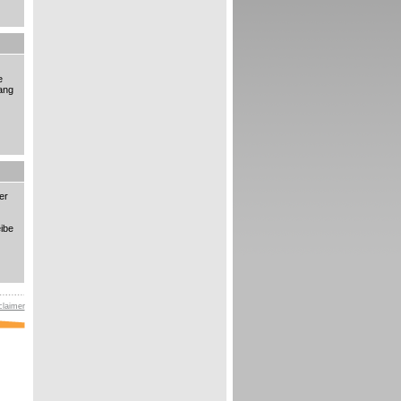
e
ang
er
ibe
claimer