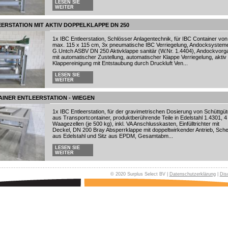
LESEN SIE
WEITER
EERSTATION MIT AKTIV DOPPELKLAPPE DN 250
1x IBC Entleerstation, Schlösser Anlagentechnik, für IBC Container von
max. 115 x 115 cm, 3x pneumatische IBC Verriegelung, Andocksystem
G.Untch ASBV DN 250 Aktivklappe sanitär (W.Nr. 1.4404), Andockvorg
mit automatischer Zustellung, automatischer Klappe Verriegelung, aktiv
Klappereinigung mit Entstaubung durch Druckluft Ven...
LESEN SIE
WEITER
AINER ENTLEERSTATION - WIEGEN
1x IBC Entleerstation, für der gravimetrischen Dosierung von Schüttgüt
aus Transportcontainer, produktberührende Teile in Edelstahl 1.4301, 4
Waagezellen (je 500 kg), inkl. VA Anschlusskasten, Einfülltrichter mit
Deckel, DN 200 Bray Absperrklappe mit doppeltwirkender Antrieb, Sche
aus Edelstahl und Sitz aus EPDM, Gesamtabm...
LESEN SIE
WEITER
© 2020 Surplus Select BV |
Datenschutzerklärung
|
Dis