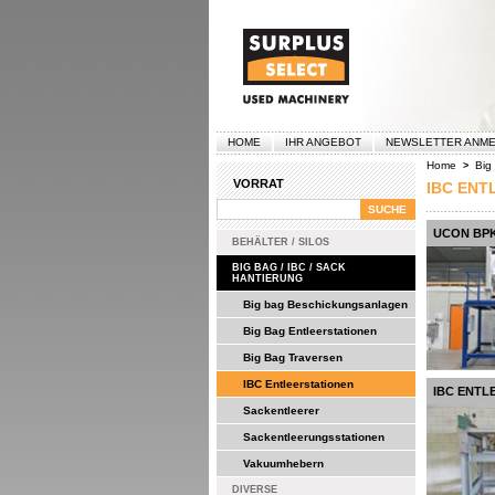
HOME
IHR ANGEBOT
NEWSLETTER ANM
Home
Big
>
VORRAT
IBC ENT
UCON BPK
BEHÄLTER / SILOS
BIG BAG / IBC / SACK
HANTIERUNG
Big bag Beschickungsanlagen
Big Bag Entleerstationen
Big Bag Traversen
IBC Entleerstationen
IBC ENTL
Sackentleerer
Sackentleerungsstationen
Vakuumhebern
DIVERSE