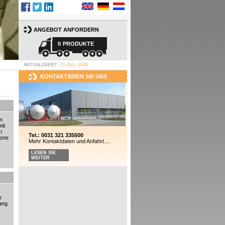
ANGEBOT ANFORDERN
0
PRODUKTE
AKTUALISIERT:
23 JULI 2026
KONTAKTIEREN SIE UNS
n
it
n
Tel.: 0031 321 335500
Zone
Mehr Kontaktdaten und Anfahrt....
LESEN SIE
WEITER
e
ang