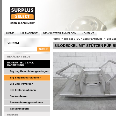
HOME
IHR ANGEBOT
NEWSLETTER ANMELDEN
KONTAKT
Home
Big bag / IBC / Sack Hantierung
Big Bag
>
>
VORRAT
SILODECKEL MIT STÜTZEN FÜR 
BEHÄLTER / SILOS
BIG BAG / IBC / SACK
HANTIERUNG
Big bag Beschickungsanlagen
Big Bag Entleerstationen
Big Bag Traversen
IBC Entleerstationen
Sackentleerer
Sackentleerungsstationen
Vakuumhebern
DIVERSE