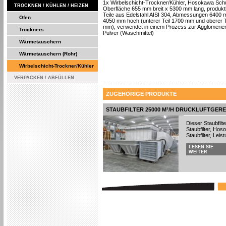
1x Wirbelschicht-Trockner/Kühler, Hosokawa Schu
TROCKNEN / KÜHLEN / HEIZEN
Oberfläche 655 mm breit x 5300 mm lang, produk
Teile aus Edelstahl AISI 304, Abmessungen 6400 
Ofen
4050 mm hoch (unterer Teil 1700 mm und oberer T
mm), verwendet in einem Prozess zur Agglomerie
Trockners
Pulver (Waschmittel)
Wärmetauschern
Wärmetauschern (Rohr)
Wirbelschicht-Trockner/Kühler
VERPACKEN / ABFÜLLEN
ZUGEHÖRIGE PRODUKTE
STAUBFILTER 25000 M³/H DRUCKLUFTGERE
Dieser Staubfilt
Staubfilter, Hos
Staubfilter, Leist
LESEN SIE
WEITER