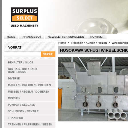
HOME
IHR ANGEBOT
NEWSLETTER ANMELDEN
KONTAKT
Home
Trocknen / Kühlen / Heizen
Wirbelschich
>
>
VORRAT
HOSOKAWA SCHUGI WIRBELSCHI
BEHÄLTER / SILOS
BIG BAG / IBC / SACK
HANTIERUNG
DIVERSE
MAHLEN / BRECHEN / PRESSEN
MESSEN / REGELN / DOSIEREN
MISCHEN
PUMPEN / GEBLÄSE
SCHLEUSEN / VENTILE
TRANSPORT
TRENNEN / FILTRIEREN / SIEBEN