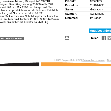
Produkt:
Staubfilter
er, Hosokawa Micron, Micropul 240 M8 TRL,
inigter Staubfilter, Leistung 25.000 m³/h, 240
Produktnr.:
2.110A4438
te mit 120 mm Ø x 2500 mm Länge, inkl. Satz
Status:
Gebraucht
schläuche, produktberührende Teile aus Edelstahl
sselbergs & Nachenius CMBE 16-630
Standort:
Swifterbant
ator 37 kW, Smitsair-Schalldämpfer mit Lamellen,
Lieferzeit:
Im Lager
Staubfilter mit Trichter 4100 x 3360 x 4475 mm
icht Staubfilter mit Trichter ca. 4700 kg
Teilen:
BFILTERS ANSEHEN
© 2020 Surplus Select BV |
Datenschutzerklärung
|
Dis