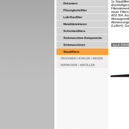
1x Staubfilt
Dekanters
druckluftgere
Filterelemen
Flüssigkeitsfilter
neuer Filter
AISI 304, A
Luft-/Gasfilter
Absaugventil
Abmessungen 
Metalldetektoren
(LxBxH), Gew
Schichtenfilters
Siebmaschine-Komponente
Siebmaschinen
ALLE STAU
Staubfilters
TROCKNEN / KÜHLEN / HEIZEN
VERPACKEN / ABFÜLLEN