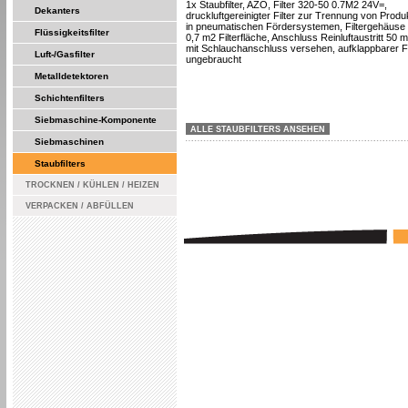
1x Staubfilter, AZO, Filter 320-50 0.7M2 24V=,
Dekanters
druckluftgereinigter Filter zur Trennung von Produ
in pneumatischen Fördersystemen, Filtergehäus
Flüssigkeitsfilter
0,7 m2 Filterfläche, Anschluss Reinluftaustritt 50
mit Schlauchanschluss versehen, aufklappbarer Fi
Luft-/Gasfilter
ungebraucht
Metalldetektoren
Schichtenfilters
Siebmaschine-Komponente
ALLE STAUBFILTERS ANSEHEN
Siebmaschinen
Staubfilters
TROCKNEN / KÜHLEN / HEIZEN
VERPACKEN / ABFÜLLEN