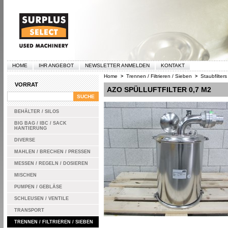
HOME
IHR ANGEBOT
NEWSLETTER ANMELDEN
KONTAKT
Home
Trennen / Filtrieren / Sieben
Staubfilters
>
>
VORRAT
AZO SPÜLLUFTFILTER 0,7 M2
BEHÄLTER / SILOS
BIG BAG / IBC / SACK
HANTIERUNG
DIVERSE
MAHLEN / BRECHEN / PRESSEN
MESSEN / REGELN / DOSIEREN
MISCHEN
PUMPEN / GEBLÄSE
SCHLEUSEN / VENTILE
TRANSPORT
TRENNEN / FILTRIEREN / SIEBEN