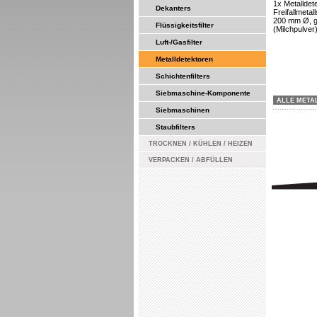
1x Metalldete
Dekanters
Freifallmeta
200 mm Ø, ge
Flüssigkeitsfilter
(Milchpulver
Luft-/Gasfilter
Metalldetektoren
Schichtenfilters
Siebmaschine-Komponente
ALLE META
Siebmaschinen
Staubfilters
TROCKNEN / KÜHLEN / HEIZEN
VERPACKEN / ABFÜLLEN