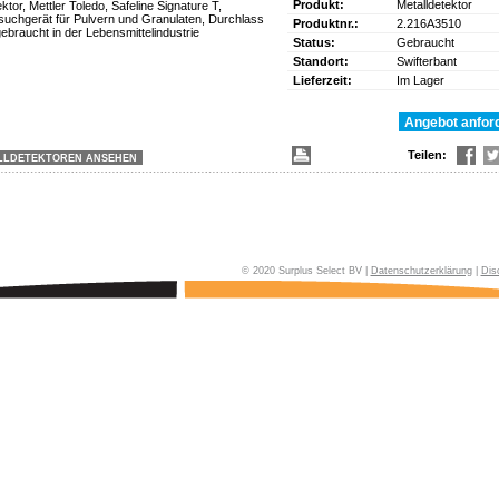
Produkt:
Metalldetektor
ktor, Mettler Toledo, Safeline Signature T,
llsuchgerät für Pulvern und Granulaten, Durchlass
Produktnr.:
2.216A3510
braucht in der Lebensmittelindustrie
Status:
Gebraucht
)
Standort:
Swifterbant
Lieferzeit:
Im Lager
Teilen:
LLDETEKTOREN ANSEHEN
© 2020 Surplus Select BV |
Datenschutzerklärung
|
Dis